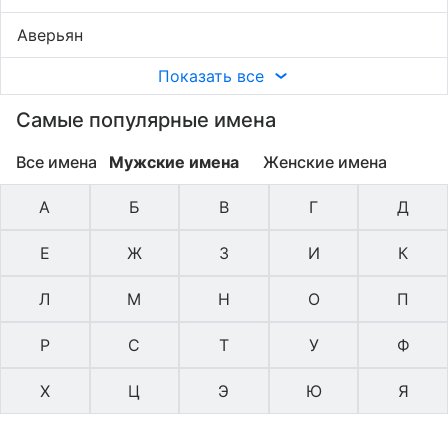
Аверьян
Показать все
Самые популярные имена
Все имена
Мужские имена
Женские имена
А
Б
В
Г
Д
Е
Ж
З
И
К
Л
М
Н
О
П
Р
С
Т
У
Ф
Х
Ц
Э
Ю
Я