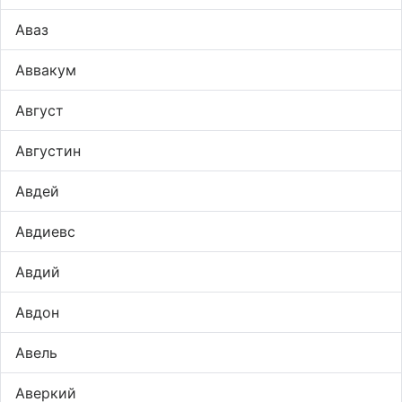
Аваз
Аввакум
Август
Августин
Авдей
Авдиевс
Авдий
Авдон
Авель
Аверкий