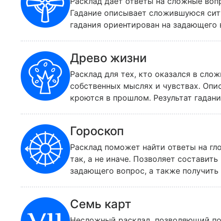
Расклад дает ответы на сложные воп
Гадание описывает сложившуюся сит
гадания ориентирован на задающего в
относится к вам тот или иной челове
тех случаях, когда не удается самост
Древо жизни
порядок в мыслях.
Расклад для тех, кто оказался в сло
собственных мыслях и чувствах. Опи
кроются в прошлом. Результат гадан
следует спрашивать о чувствах друг
предстоит принимать самостоятельно.
Гороскоп
результаты гадания, но и подсказки и
Расклад поможет найти ответы на гл
так, а не иначе. Позволяет составит
задающего вопрос, а также получить
можно начинать либо с вашего личног
соответствующего периоду, когда пр
Семь карт
учитесь в университете и вам нужно 
начинать нужно с карты, соответству
Несложный расклад, позволяющий по