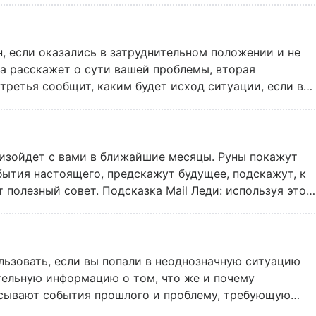
ставить четкую картину, предупреждает Mail Леди.
н, если оказались в затруднительном положении и не
уна расскажет о сути вашей проблемы, вторая
 третья сообщит, каким будет исход ситуации, если вы
т использовать этот расклад лишь один раз в день и
руны не смогут дать точный и однозначный ответ.
роизойдет с вами в ближайшие месяцы. Руны покажут
ытия настоящего, предскажут будущее, подскажут, к
 полезный совет. Подсказка Mail Леди: используя этот
сающиеся как вас лично, так и другого человека:
т точный ответ.
льзовать, если вы попали в неоднозначную ситуацию
тельную информацию о том, что же и почему
исывают события прошлого и проблему, требующую
следует действовать. Особое внимание Mail Леди