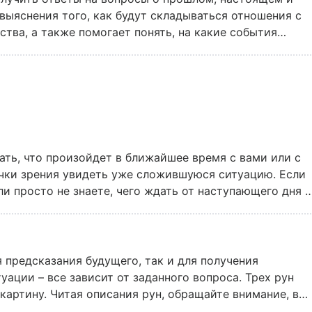
е этого расклада нужно читать внимательно и
выяснения того, как будут складываться отношения с
охраняя для себя отдельные фразы. Если ответ все же
ства, а также помогает понять, на какие события
задать вопрос еще раз, через несколько дней: могут
Mail Леди открывает важный секрет: при использовании
ияют на результат.
осы, подразумевающие однозначный ответ – «Да» или
те прямые и перевернутые положения Арканов. Если
й, если больше перевернутых – отрицательный.
ать, что произойдет в ближайшее время с вами или с
очки зрения увидеть уже сложившуюся ситуацию. Если
и просто не знаете, чего ждать от наступающего дня –
таточно, чтобы получить полезную информацию. Этот
 Mail Леди, подходит даже начинающим: достаточно
, чтобы получить ответ на свой вопрос.
я предсказания будущего, так и для получения
ации – все зависит от заданного вопроса. Трех рун
картину. Читая описания рун, обращайте внимание, в
стики, которые связаны с интересующей вас сферой