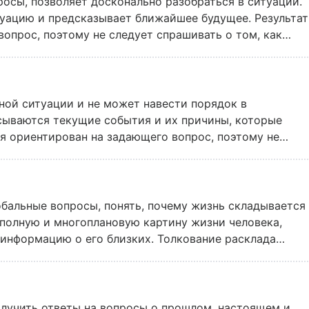
росы, позволяет досконально разобраться в ситуации.
уацию и предсказывает ближайшее будущее. Результат
опрос, поэтому не следует спрашивать о том, как
к. Mail Леди рекомендует использовать этот расклад в
оятельно разобраться в своих чувствах, навести
жной ситуации и не может навести порядок в
сываются текущие события и их причины, которые
ия ориентирован на задающего вопрос, поэтому не
их людей. Обратите внимание: решение о будущем вам
 Mail Леди советует делать это, учитывая не только
нтуиции.
обальные вопросы, понять, почему жизнь складывается
ь полную и многоплановую картину жизни человека,
 информацию о его близких. Толкование расклада
о зодиакального знака, либо со знака,
оизошло интересующее вас событие. Скажем, вы
узнать, как вы сдадите первую сессию. В таком случае
ющей Деве, ведь занятия у студентов начинаются в
лучить ответы на вопросы о прошлом, настоящем и