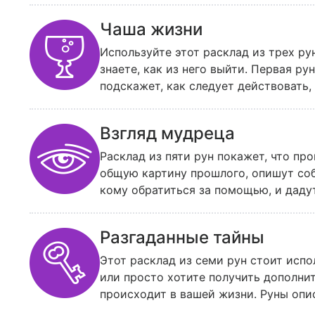
жизни, иначе вам едва ли удастся со
Чаша жизни
Используйте этот расклад из трех ру
знаете, как из него выйти. Первая р
подскажет, как следует действовать,
последуете совету. Mail Леди советуе
задавать только один вопрос, иначе 
Взгляд мудреца
Расклад из пяти рун покажет, что п
общую картину прошлого, опишут соб
кому обратиться за помощью, и дадут
расклад, можно задавать вопросы, ка
«Взгляд мудреца» в любом случае дас
Разгаданные тайны
Этот расклад из семи рун стоит испо
или просто хотите получить дополни
происходит в вашей жизни. Руны оп
решения, а также подсказывают, как 