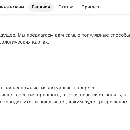
айна имени
Гадания
Статьи
Приметы
будущее. Мы предлагаем вам самые популярные способы
рологических картах.
ты на несложные, но актуальные вопросы.
ывает события прошлого, вторая позволяет понять, чт
подводит итог и показывает, каким будет разрешение
льзовать этот расклад тем, кто хочет узнать, как буду
я, к чему приведет новое знакомство.