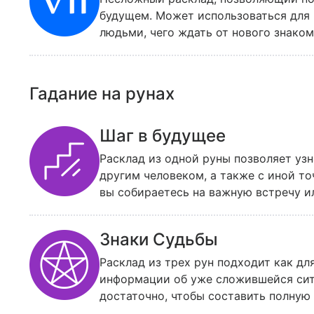
начале сентября. Помните: толковани
будущем. Может использоваться для 
вдумчиво, без спешки, записывая и с
людьми, чего ждать от нового знаком
остался неясным, Mail Леди советует 
следует обратить особое внимание. 
открыться новые факты, которые повл
этого расклада можно задавать вопр
«Нет». Когда карты лягут – сосчитай
Гадание на рунах
прямых больше – ответ положительны
Шаг в будущее
Расклад из одной руны позволяет узн
другим человеком, а также с иной т
вы собираетесь на важную встречу ил
возьмите одну руну, этого будет дос
расклад, как отмечают читательницы
Знаки Судьбы
внимательно прочитать описание руны
Расклад из трех рун подходит как дл
информации об уже сложившейся ситу
достаточно, чтобы составить полную 
первую очередь, на те их характери