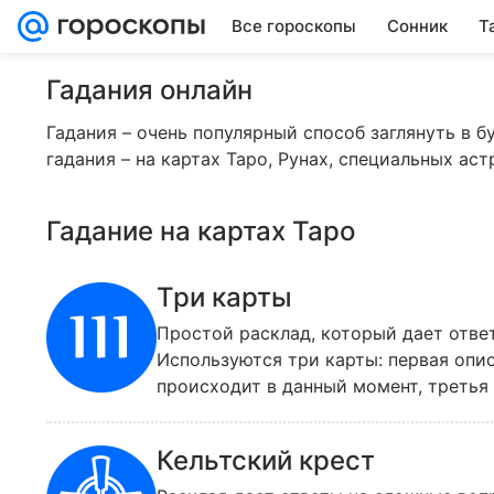
Все гороскопы
Сонник
Т
Гадания онлайн
Гадания – очень популярный способ заглянуть в 
гадания – на картах Таро, Рунах, специальных аст
Гадание на картах Таро
Три карты
Простой расклад, который дает отве
Используются три карты: первая опис
происходит в данный момент, третья 
ситуации. Mail Леди рекомендует испо
развиваться романтические отношени
Кельтский крест