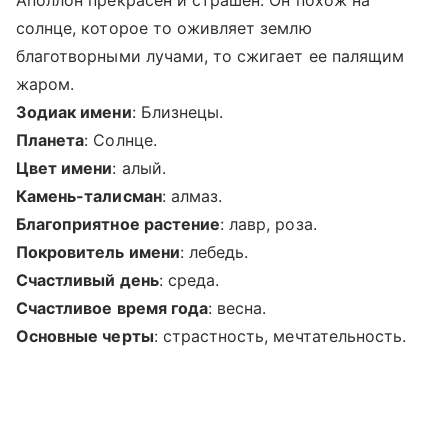
Аполлон прекрасен и страшен. Он похож на
солнце, которое то оживляет землю
благотворными лучами, то сжигает ее палящим
жаром.
Зодиак имени
: Близнецы.
Планета
: Солнце.
Цвет имени
: алый.
Камень-талисман
: алмаз.
Благоприятное растение
: лавр, роза.
Покровитель имени
: лебедь.
Счастливый день
: среда.
Счастливое время года
: весна.
Основные черты
: страстность, мечтательность.