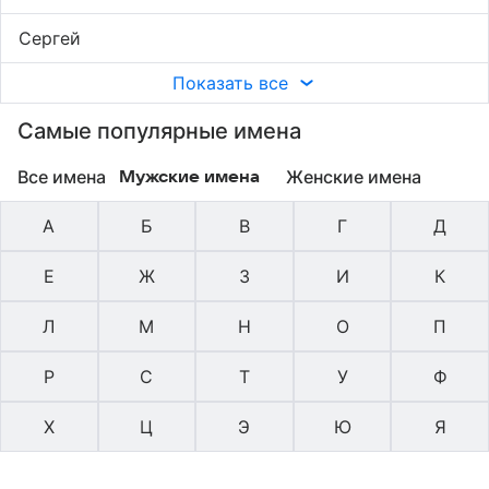
Сергей
Показать все
Самые популярные имена
Все имена
Женские имена
Мужские имена
А
Б
В
Г
Д
Е
Ж
З
И
К
Л
М
Н
О
П
Р
С
Т
У
Ф
Х
Ц
Э
Ю
Я