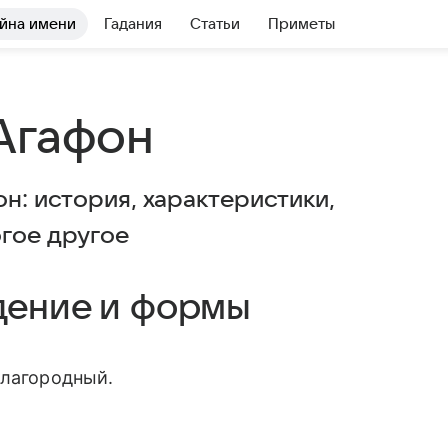
йна имени
Гадания
Статьи
Приметы
Агафон
он: история, характеристики,
огое другое
дение и формы
благородный.