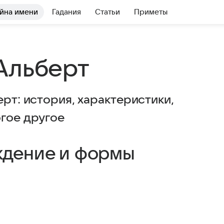
йна имени
Гадания
Статьи
Приметы
Альберт
ерт: история, характеристики,
огое другое
ждение и формы