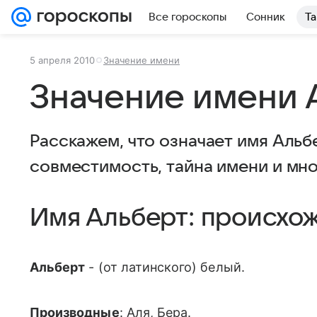
Все гороскопы
Сонник
Та
5 апреля 2010
Значение имени
Значение имени 
Расскажем, что означает имя Альб
совместимость, тайна имени и мн
Имя Альберт: происхо
Альберт
- (от латинского) белый.
Производные
: Аля, Бера.