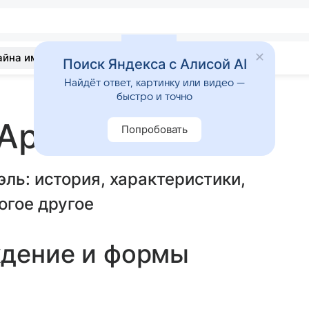
айна имени
Гадания
Статьи
Приметы
Поиск Яндекса с Алисой AI
Найдёт ответ, картинку или видео —
быстро и точно
 Ариэль
Попробовать
эль: история, характеристики,
огое другое
ждение и формы