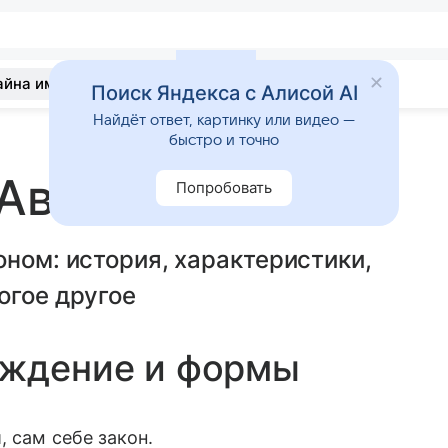
айна имени
Гадания
Статьи
Приметы
Поиск Яндекса с Алисой AI
Найдёт ответ, картинку или видео —
быстро и точно
 Автоном
Попробовать
оном: история, характеристики,
огое другое
ождение и формы
 сам себе закон.