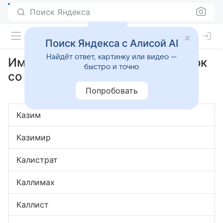
Поиск Яндекса
Поиск Яндекса с Алисой AI
Найдёт ответ, картинку или видео —
Имена на букву К: полный список
быстро и точно
со значениями
Попробовать
Казим
Казимир
Калистрат
Каллимах
Каллист