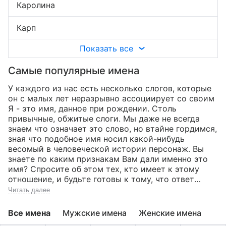
Каролина
Карп
Показать все
Самые популярные имена
У каждого из нас есть несколько слогов, которые
он с малых лет неразрывно ассоциирует со своим
Я - это имя, данное при рождении.
Столь
привычные, обжитые слоги. Мы даже не всегда
знаем что означает это слово, но втайне гордимся,
зная что подобное имя носил какой-нибудь
весомый в человеческой истории персонаж. Вы
знаете по каким признакам Вам дали именно это
имя? Спросите об этом тех, кто имеет к этому
отношение, и будьте готовы к тому, что ответ
может оказаться самым неожиданным из всех, что
Читать далее
вы себе представляли.Отношения человека с его
именем с древнейших времен носило
Все имена
Мужские имена
Женские имена
мистический, сакральный характер. Имя