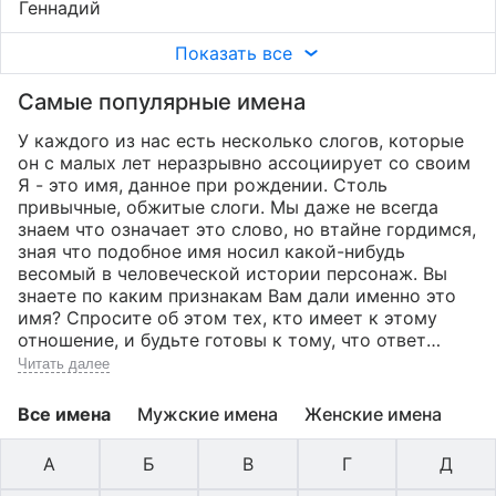
Геннадий
Показать все
Самые популярные имена
У каждого из нас есть несколько слогов, которые
он с малых лет неразрывно ассоциирует со своим
Я - это имя, данное при рождении.
Столь
привычные, обжитые слоги. Мы даже не всегда
знаем что означает это слово, но втайне гордимся,
зная что подобное имя носил какой-нибудь
весомый в человеческой истории персонаж. Вы
знаете по каким признакам Вам дали именно это
имя? Спросите об этом тех, кто имеет к этому
отношение, и будьте готовы к тому, что ответ
может оказаться самым неожиданным из всех, что
Читать далее
вы себе представляли.Отношения человека с его
именем с древнейших времен носило
Все имена
Мужские имена
Женские имена
мистический, сакральный характер. Имя
тщательно оберегали от чужих (зная истинное
А
Б
В
Г
Д
имя, обретешь власть над носителем оного!) часто
бывало так, что люди всю жизнь носили