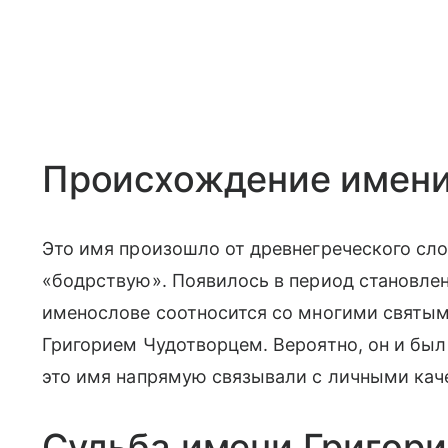
Происхождение имени
Это имя произошло от древнегреческого сло
«бодрствую». Появилось в период становле
именослове соотносится со многими святыми
Григорием Чудотворцем. Вероятно, он и бы
это имя напрямую связывали с личными кач
Судьба имени Григори