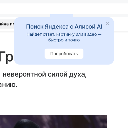
айна имени
Гадания
Статьи
Приметы
Поиск Яндекса с Алисой AI
Найдёт ответ, картинку или видео —
быстро и точно
Григорий
Попробовать
 невероятной силой духа,
анию.