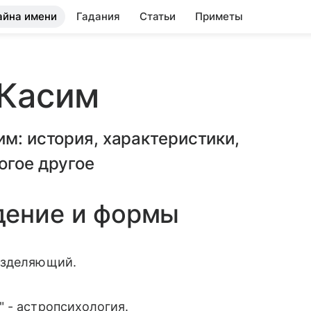
айна имени
Гадания
Статьи
Приметы
 Касим
им: история, характеристики,
огое другое
дение и формы
азделяющий.
 - астропсихология.