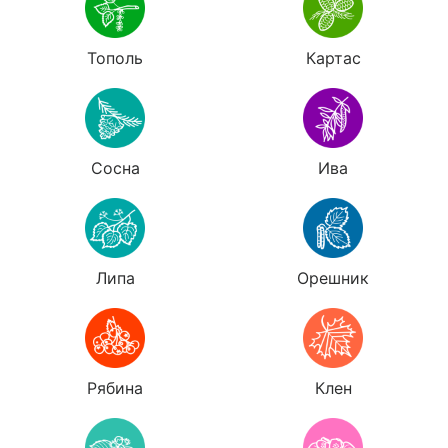
Тополь
Картас
Сосна
Ива
Липа
Орешник
Рябина
Клен