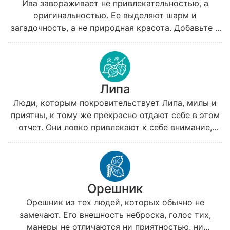
Ива завораживает не привлекательностью, а
оригинальностью. Ее выделяют шарм и
загадочность, а не природная красота. Добавьте к
этому бесконечную увлеченность Ивы, ее
порывистость, будоражащие неосознанные
желания — и вы поймете, почему она всегда
окружена поклонниками и почитателями.
Липа
Люди, которым покровительствует Липа, милы и
приятны, к тому же прекрасно отдают себе в этом
отчет. Они ловко привлекают к себе внимание,
знают, как завоевать симпатии и произвести
хорошее впечатление. Прекрасно разбираясь в
психологии других людей, Липа почти не понимает
себя.
Орешник
Орешник из тех людей, которых обычно не
замечают. Его внешность неброска, голос тих,
манеры не отличаются ни приятностью, ни