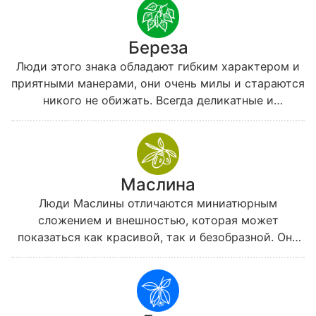
бесстрашием. Никому не прощают они слабости и
растерянности, и в первую очередь — себе. Дуб
Береза
внимательно следит за своим здоровьем, чтобы
никому не быть в тягость, и почти никогда не
Люди этого знака обладают гибким характером и
просит о помощи, даже оказавшись в безвыходной
приятными манерами, они очень милы и стараются
ситуации.
никого не обижать. Всегда деликатные и
спокойные, они ничего не требуют и ни о чем не
сожалеют. В своих пристрастиях и настроениях
Береза достаточно постоянна, она не требует от
окружающих внимания, но неизменно его
Маслина
привлекает.
Люди Маслины отличаются миниатюрным
сложением и внешностью, которая может
показаться как красивой, так и безобразной. Они
стараются много времени проводить на солнце, а
в холодное время года обычно чувствуют себя
подавленными и больными.