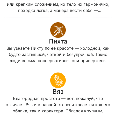
или крепким сложением, но тело их гармонично,
походка легка, а манера вести себя —
очаровательна. Яблоня чувствительна и
сентиментальна; интересы ее в основном касаются
любви и брака; но и другие области жизни не
оставляют ее безучастной. Яблоня наделена даром
Пихта
радоваться жизни, к тому же мало заботится о
мнении других и не подвержена предрассудкам.
Вы узнаете Пихту по ее красоте — холодной, как
будто застывшей, четкой и безупречной. Такие
люди весьма консервативны, они привержены
традициям как в одежде, так и в стиле жизни.
Пихта требовательна и капризна, она требует для
себя всего самого лучшего, будь то наряды или
отношение близких. Именно поэтому ужиться с
Вяз
ней будет непросто, да и дружба с Пихтой далеко
не каждому по плечу.
Благородная простота — вот, пожалуй, что
отличает Вяз и в равной степени касается как его
облика, так и характера. Обладая крупным,