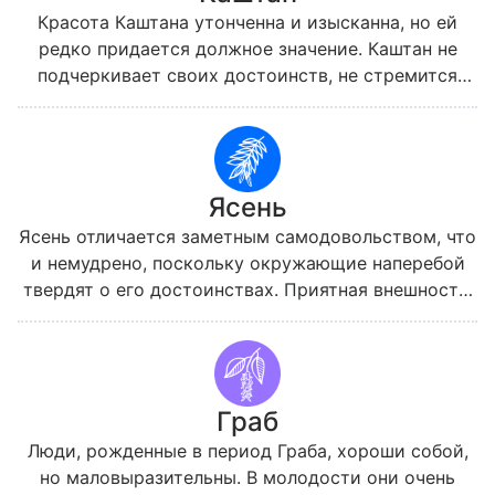
Красота Каштана утонченна и изысканна, но ей
редко придается должное значение. Каштан не
подчеркивает своих достоинств, не стремится
очаровать кого бы то ни было и предпочитает
честность и откровенность игривому кокетству.
Такие люди обладают большой энергией и
жизненной силой, но тратят ресурсы своего
Ясень
организма неразумно.
Ясень отличается заметным самодовольством, что
и немудрено, поскольку окружающие наперебой
твердят о его достоинствах. Приятная внешность,
сила, исполненные грации движения и отсутствие
внутреннего напряжения притягивают к Ясеню
внимание, но мало кто остается его поклонником
надолго. Чтобы общаться с таким человеком,
Граб
нужно заранее смириться с его
требовательностью и эгоцентризмом. По мнению
Люди, рожденные в период Граба, хороши собой,
Ясеня, только он сам заслуживает внимания и
но маловыразительны. В молодости они очень