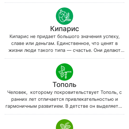
красивым и гармонично развитым телом, Вяз не
старается привлечь к себе внимания и
демонстрировать свою привлекательность;
впрочем, он и так привлекает немало
Кипарис
восхищенных взглядов. Вязы постоянны в своих
привязанностях как к людям, так и к вещам. Часто,
Кипарис не придает большого значения успеху,
увлекшись чем-то еще в детстве, они посвящают
славе или деньгам. Единственное, что ценят в
любимому делу всю жизнь.
жизни люди такого типа — счастье. Они делают
все возможное, чтобы избежать проблем и как
можно дольше радоваться жизни.
Тополь
Человек, которому покровительствует Тополь, с
ранних лет отличается привлекательностью и
гармоничным развитием. В детстве он выделяется
среди сверстников очарованием, в подростковом
возрасте — удивительной грацией, в юности —
яркой красотой. С годами Тополь начинает