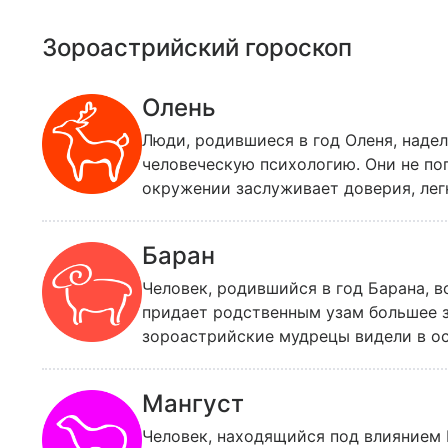
Зороастрийский гороскоп
Олень
Люди, родившиеся в год Оленя, наде
человеческую психологию. Они не поп
окружении заслуживает доверия, лег
Олени всегда держатся несколько от
ними трудно: они бескомпромиссны, 
Баран
позади старые привязанности и слаб
Человек, родившийся в год Барана, в
придает родственным узам большее з
зороастрийские мудрецы видели в ос
находится под их контролем и в како
не успели сделать за годы своей жизн
Мангуст
Человек, находящийся под влиянием 