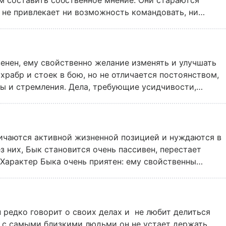
м составить собственное мнение. Они стараются
 не привлекает ни возможность командовать, ни
не нужны поддержка и опека, он знает цену показной
венен, ему свойственно желание изменять и улучшать
рабр и стоек в бою, но не отличается постоянством,
ы и стремления. Дела, требующие усидчивости,
ко доводит до конца, но за счет широкого круга
все-таки достигает успеха в жизни.
личаются активной жизненной позицией и нуждаются в
 них, Бык становится очень пассивен, перестает
 Характер Быка очень приятен: ему свойственны
н редко говорит о своих делах и не любит делиться
 с самыми близкими людьми он не устает держать