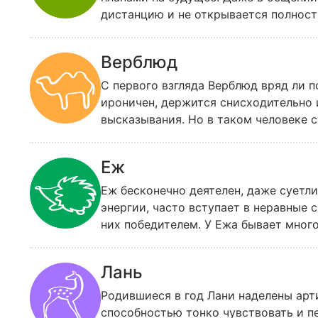
дистанцию и не открывается полность
чего стоило бы стыдиться.
Верблюд
С первого взгляда Верблюд вряд ли 
ироничен, держится снисходительно 
высказывания. Но в таком человеке с
может показаться, очень добр по от
свысока, легко прощает им недостат
Еж
выражает особенно едкими насмешка
Еж бесконечно деятелен, даже суетли
энергии, часто вступает в неравные 
них победителем. У Ежа бывает много
умеет справиться со своим бунтарск
обдумывая речь, и может сильно оби
Лань
Родившиеся в год Лани наделены арт
способностью тонко чувствовать и п