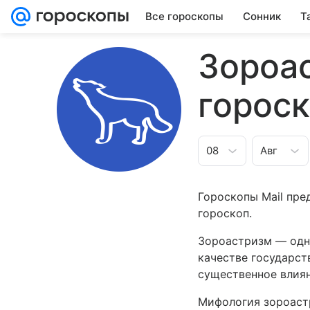
Все гороскопы
Сонник
Т
Зороа
горос
08
Авг
Гороскопы Mail пр
гороскоп.
Зороастризм — одн
качестве государст
существенное влиян
Мифология зороастр