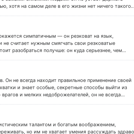
ю, хотя на самом деле в его жизни нет ничего такого,
покажется симпатичным — он резковат на язык,
и не считает нужным смягчать свои резковатые
тоит разобраться получше: он куда серьезнее, чем
ношению к окружающим, и, хоть и смотрит на людей
ки. Кстати, свою симпатию к человеку Верблюд
ми и ядовитой иронией.
в. Он не всегда находит правильное применение своей
схватки и знает особые, секретные способы выйти из
 врагов и мелких недоброжелателей, он не всегда
им задиристым характером, говорит, не особенно
деть шуткой.
истическим талантом и богатым воображением,
ереживать, но им не хватает умения рассуждать здрав