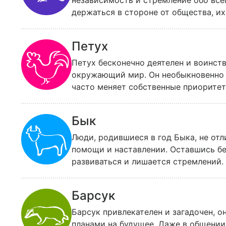
независимость и стремление обо все
держаться в стороне от общества, их
необходимость подчиняться. Ворону 
дружбе и неискренней симпатии.
Петух
Петух бесконечно деятелен и воинст
окружающий мир. Он необыкновенно х
часто меняет собственные приоритет
внимания и долгого труда, Петух ред
интересов и увлекающейся натуры он 
Бык
Люди, родившиеся в год Быка, не от
помощи и наставлении. Оставшись без
развиваться и лишается стремлений.
трудолюбие, мягкость и доброта.
Барсук
Барсук привлекателен и загадочен, о
планами на будущее. Даже в общении