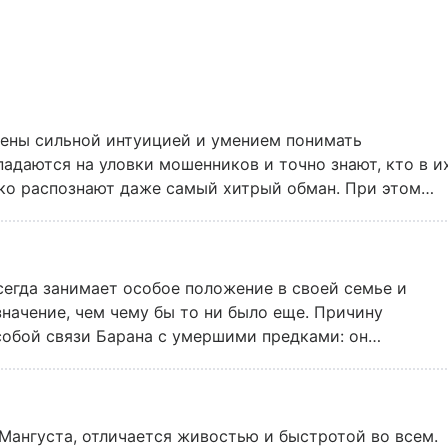
лены сильной интуицией и умением понимать
адаются на уловки мошенников и точно знают, кто в и
ко распознают даже самый хитрый обман. При этом
страненно и редко имеют близких друзей. Поладить с
не признают своих ошибок, двигаются вперед, оставля
ости.
сегда занимает особое положение в своей семье и
начение, чем чему бы то ни было еще. Причину
обой связи Барана с умершими предками: он
й-то степени выполняет их волю, исполняет то, что они
и.
Мангуста, отличается живостью и быстротой во всем.