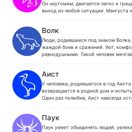
Он неутомим, двигается легко и гра
выход из любой ситуации. Мангуста 
воспринимает все новую и новую ин
одной точки зрения. Примерно то же
Волк
быстро меняет мнение об окружающих,
Будучи сам откровенным и искренним,
Люди, родившиеся под знаком Волка,
обмануть, хотя заблуждение быстро 
жаждой боев и сражений. Уют, комфо
равнодушными. Такой человек мечтае
имеет достаточно физических и духо
долю трудностям, но размеренное теч
Аист
У человека, родившегося в год Аист
возвращается в родной дом и испыт
Один раз полюбив, Аист навсегда ос
— помнит об этом всю жизнь. Главна
умении отделять главное от второсте
Паук
о мире.
Паук умеет объединять людей, увлек