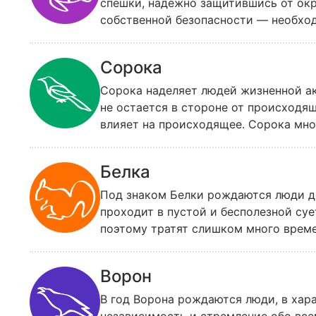
спешки, надежно защитившись от о
собственной безопасности — необхо
никогда не рискует понапрасну и не 
Сорока
Сорока наделяет людей жизненной ак
не остается в стороне от происходящ
влияет на происходящее. Сорока мног
на несколько ситуаций одновременно
Белка
Под знаком Белки рождаются люди де
проходит в пустой и бесполезной суе
поэтому тратят слишком много време
могли бы легко преодолеть.
Ворон
В год Ворона рождаются люди, в хар