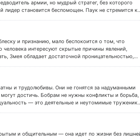
едводитель армии, но мудрый стратег, без которого
 лидер становится беспомощен. Паук не стремится к
и и не отвлекаться на внешнюю мишуру жизни.
леску и признанию, мало беспокоится о том, что
го человека интересуют скрытые причины явлений,
ать, Змея обладает достаточной проницательностью,
на душе. Вообще, такой человек наделен
почти мистический характер; ему не надо прибегать к
 будущее, он легко распознает ложь и почти всегда
ыводы.
ратны и трудолюбивы. Они не гонятся за надуманными
 могут достичь. Бобрам не нужны конфликты и борьба,
дуальность — это деятельные и неутомимые труженик
 рутинной работы и знают истинную цену каждому
иться о будущем, причем не только о своем — такой
е отдает себе в этом отчета.
крытым и общительным — она идет по жизни без лишне