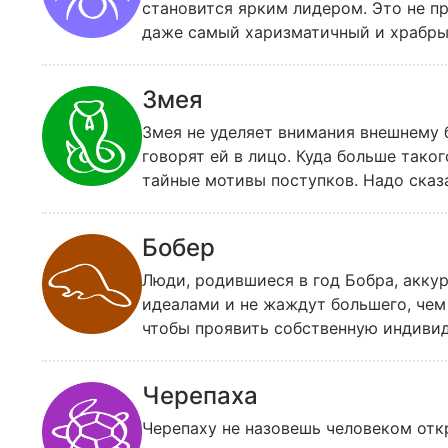
становится ярким лидером. Это не пр
даже самый харизматичный и храбрый
славе, предпочитая держаться в тен
Змея
Змея не уделяет внимания внешнему б
говорят ей в лицо. Куда больше тако
тайные мотивы поступков. Надо сказ
чтобы узнать, что творится у других 
проницательностью, иногда носящей 
Бобер
колдовству и гаданиям, чтобы узнать
делает исключительно правильные в
Люди, родившиеся в год Бобра, акку
идеалами и не жаждут большего, чем
чтобы проявить собственную индиви
мирного времени, которые не боятся
прожитому дню. Бобер умеет позабот
Черепаха
человек думает о других, даже если н
Черепаху не назовешь человеком от