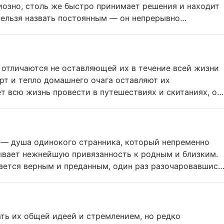
циозно, столь же быстро принимает решения и находит
нельзя назвать постоянным — он непрерывно
формацию, а потому не может долго придерживаться
 самое происходит в общении с людьми: Мангуст
 опираясь на их поступки так же, как и на слова.
 Мангуст от других ждет того же, поэтому его легко
 отличаются не оставляющей их в течение всей жизни
рассеется.
рт и тепло домашнего очага оставляют их
т всю жизнь провести в путешествиях и скитаниях, он
вных сил, чтобы противостоять выпадающим на его
ение жизни и скука его угнетают.
а — душа одинокого странника, который непременно
ывает нежнейшую привязанность к родным и близким.
тается верным и преданным, один раз разочаровавшись
я сила Аиста — в его удивительном понимании жизни,
пенного и на протяжении всей жизни пополнять знания
ать их общей идеей и стремлением, но редко