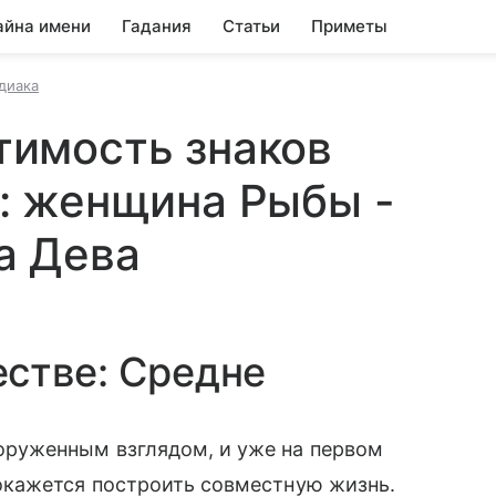
айна имени
Гадания
Статьи
Приметы
диака
имость знаков
: женщина Рыбы -
а Дева
естве: Средне
оруженным взглядом, и уже на первом
 окажется построить совместную жизнь.