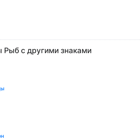
 Рыб с другими знаками
цы
он