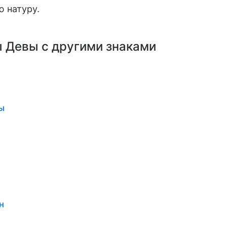
 натуру.
 Девы с другими знаками
ы
н