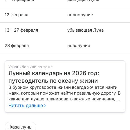
12 февраля
полнолуние
13—27 февраля
убывающая Луна
28 февраля
новолуние
Узнать больше по теме
Лунный календарь на 2026 год:
путеводитель по океану жизни
В бурном круговороте жизни всегда хочется найти
маяк, который поможет найти правильную дорогу. В
какие дни лучше планировать важные начинания, а
когда стоит уделить больше внимания
Читать дальше
собственному внутреннему миру, подскажет
лунный календарь на 2026 год.
Фаза луны