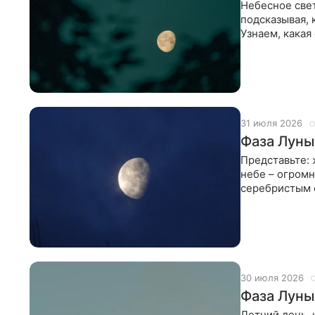
Небесное свет
подсказывая, 
Узнаем, какая
провести этот
31 июля 2026
Фаза Луны
Представьте: 
небе – огромн
серебристым с
Луны сегодня
30 июля 2026
Фаза Луны
Летний день, 