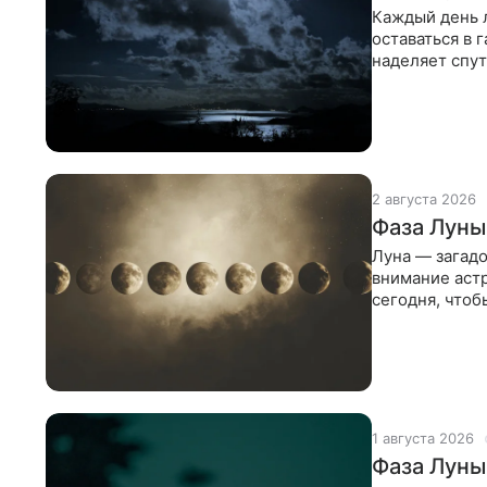
Каждый день 
оставаться в 
наделяет спут
лучше
2 августа 2026
Фаза Луны 
Луна — загад
внимание астр
сегодня, чтоб
планируя важ
1 августа 2026
Фаза Луны 