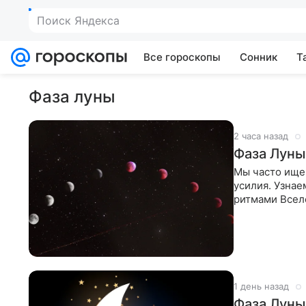
Поиск Яндекса
Все гороскопы
Сонник
Т
Фаза луны
2 часа назад
Фаза Луны 
Мы часто ищем
усилия. Узнае
ритмами Всел
который
1 день назад
Фаза Луны 