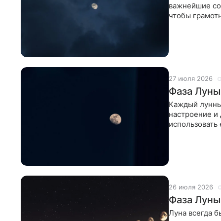
важнейшие соб
чтобы грамотн
приближается
27 июля 2026
Фаза Луны
Каждый лунны
настроение и 
использовать 
день, когда
26 июля 2026
Фаза Луны
Луна всегда б