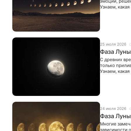
эмоции, решен
Узнаем, какая
этот воскрес
25 июля 2026
Фаза Луны
С древних вре
только прилив
Узнаем, какая
использовать
24 июля 2026
Фаза Луны
Многие замеча
зависимости о