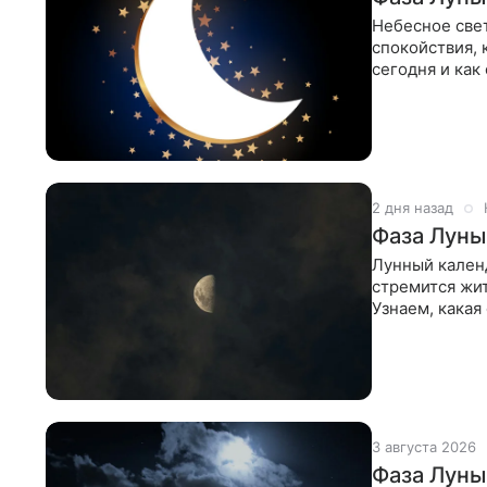
Небесное свет
спокойствия, 
сегодня и как
стоит
2 дня назад
Фаза Луны 
Лунный кален
стремится жит
Узнаем, какая
внутренние р
3 августа 2026
Фаза Луны 