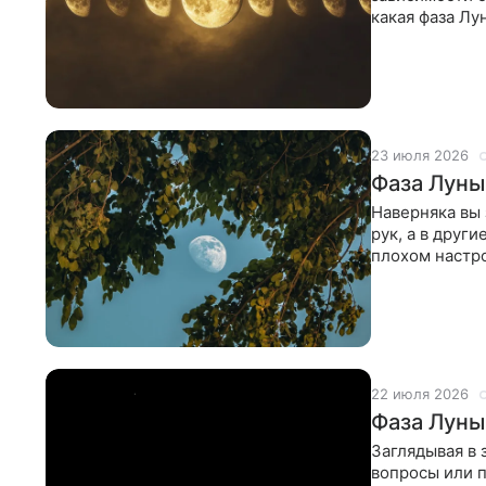
какая фаза Лу
и планировать
23 июля 2026
Фаза Луны
Наверняка вы 
рук, а в друг
плохом настро
22 июля 2026
Фаза Луны
Заглядывая в 
вопросы или п