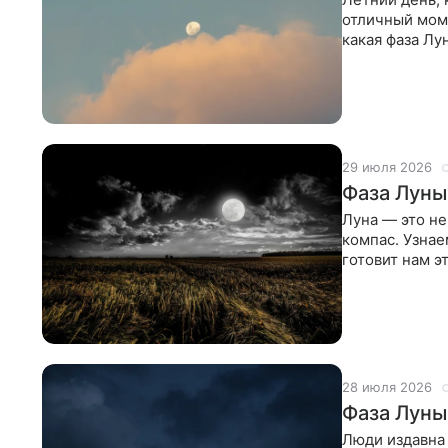
отличный моме
какая фаза Лун
29 июля 2026
Фаза Луны
Луна — это н
компас. Узнае
готовит нам э
открывает но
28 июля 2026
Фаза Луны
Люди издавна 