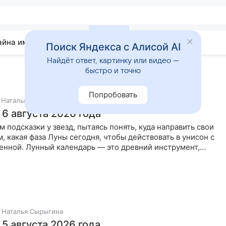
айна имени
Гадания
Статьи
Приметы
Поиск Яндекса с Алисой AI
Найдёт ответ, картинку или видео —
быстро и точно
Попробовать
Наталья Сырыгина
6 августа 2026 года
 подсказки у звезд, пытаясь понять, куда направить свои
м, какая фаза Луны сегодня, чтобы действовать в унисон с
енной. Лунный календарь — это древний инструмент,
Наталья Сырыгина
5 августа 2026 года