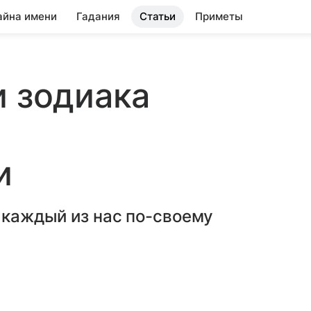
айна имени
Гадания
Статьи
Приметы
и зодиака
и
и каждый из нас по-своему