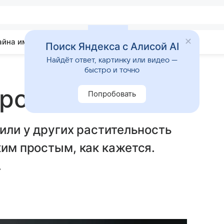
айна имени
Гадания
Статьи
Приметы
Поиск Яндекса с Алисой AI
Найдёт ответ, картинку или видео —
быстро и точно
орода
Попробовать
 или у других растительность
ким простым, как кажется.
.