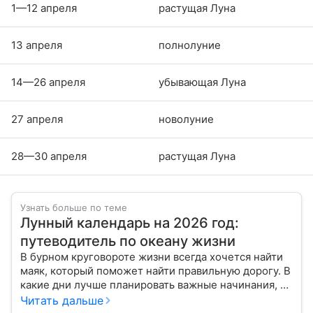
1—12 апреля
растущая Луна
13 апреля
полнолуние
14—26 апреля
убывающая Луна
27 апреля
новолуние
28—30 апреля
растущая Луна
Узнать больше по теме
Лунный календарь на 2026 год:
путеводитель по океану жизни
В бурном круговороте жизни всегда хочется найти
маяк, который поможет найти правильную дорогу. В
какие дни лучше планировать важные начинания, а
когда стоит уделить больше внимания
Читать дальше
собственному внутреннему миру, подскажет