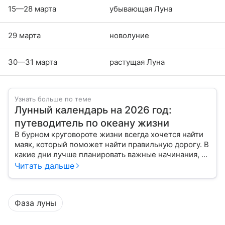
15—28 марта
убывающая Луна
29 марта
новолуние
30—31 марта
растущая Луна
Узнать больше по теме
Лунный календарь на 2026 год:
путеводитель по океану жизни
В бурном круговороте жизни всегда хочется найти
маяк, который поможет найти правильную дорогу. В
какие дни лучше планировать важные начинания, а
когда стоит уделить больше внимания
Читать дальше
собственному внутреннему миру, подскажет
лунный календарь на 2026 год.
Фаза луны