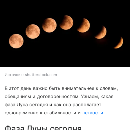
Источник:
shutterstock.com
В этот день важно быть внимательнее к словам,
обещаниям и договоренностям. Узнаем, какая
фаза Луна сегодня и как она располагает
одновременно к стабильности и
легкости
.
Фаза Луны сегодня