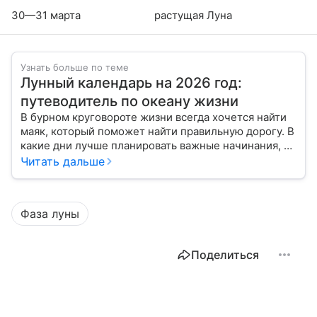
30—31 марта
растущая Луна
Узнать больше по теме
Лунный календарь на 2026 год:
путеводитель по океану жизни
В бурном круговороте жизни всегда хочется найти
маяк, который поможет найти правильную дорогу. В
какие дни лучше планировать важные начинания, а
когда стоит уделить больше внимания
Читать дальше
собственному внутреннему миру, подскажет
лунный календарь на 2026 год.
Фаза луны
Поделиться