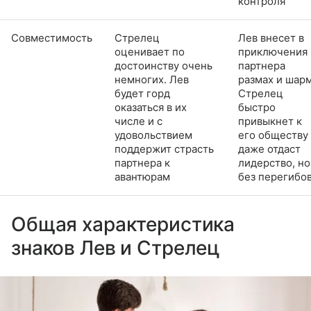
контроля
Совместимость
Стрелец
Лев внесет в
оценивает по
приключения
достоинству очень
партнера
немногих. Лев
размах и шарм
будет горд
Стрелец
оказаться в их
быстро
числе и с
привыкнет к
удовольствием
его обществу
поддержит страсть
даже отдаст
партнера к
лидерство, но
авантюрам
без перегибо
Общая характеристика
знаков Лев и Стрелец