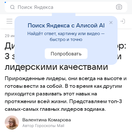
Поиск Яндекса
Поиск Яндекса с Алисой AI
Найдёт ответ, картинку или видео —
29 июня 2026
Источник:
Гороскопы Mail
Статьи
быстро и точно
Директор, просто директор:
Попробовать
3 знака зодиака с сильными
лидерскими качествами
Прирожденные лидеры, они всегда на высоте и
готовы вести за собой. В то время как другим
приходится развивать этот навык на
протяжении всей жизни. Представляем топ-3
самых-самых главных лидеров зодиака.
Валентина Комарова
Автор Гороскопы Mail