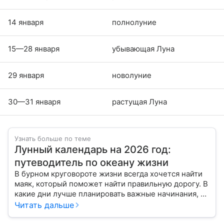
14 января
полнолуние
15—28 января
убывающая Луна
29 января
новолуние
30—31 января
растущая Луна
Узнать больше по теме
Лунный календарь на 2026 год:
путеводитель по океану жизни
В бурном круговороте жизни всегда хочется найти
маяк, который поможет найти правильную дорогу. В
какие дни лучше планировать важные начинания, а
когда стоит уделить больше внимания
Читать дальше
собственному внутреннему миру, подскажет
лунный календарь на 2026 год.