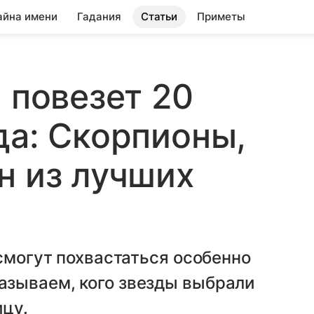
айна имени
Гадания
Статьи
Приметы
 повезет 20
да: Скорпионы,
н из лучших
 смогут похвастаться особенно
зываем, кого звезды выбрали
ицу.