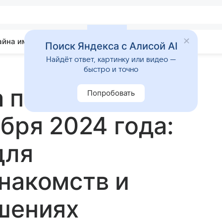
айна имени
Гадания
Статьи
Приметы
Поиск Яндекса с Алисой AI
Найдёт ответ, картинку или видео —
быстро и точно
 переходит в
Попробовать
бря 2024 года:
для
накомств и
шениях