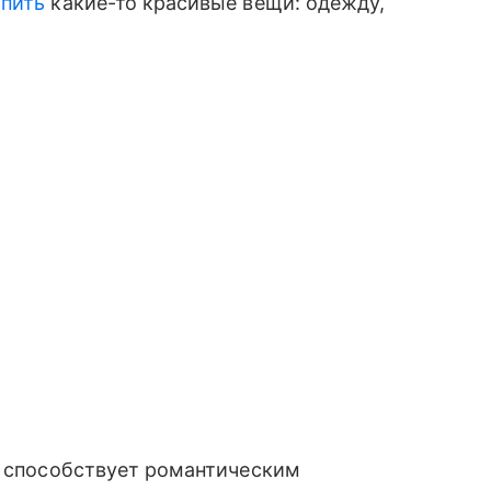
упить
какие-то красивые вещи: одежду,
а способствует романтическим