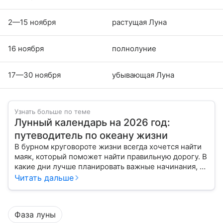
2—15 ноября
растущая Луна
16 ноября
полнолуние
17—30 ноября
убывающая Луна
Узнать больше по теме
Лунный календарь на 2026 год:
путеводитель по океану жизни
В бурном круговороте жизни всегда хочется найти
маяк, который поможет найти правильную дорогу. В
какие дни лучше планировать важные начинания, а
когда стоит уделить больше внимания
Читать дальше
собственному внутреннему миру, подскажет
лунный календарь на 2026 год.
Фаза луны