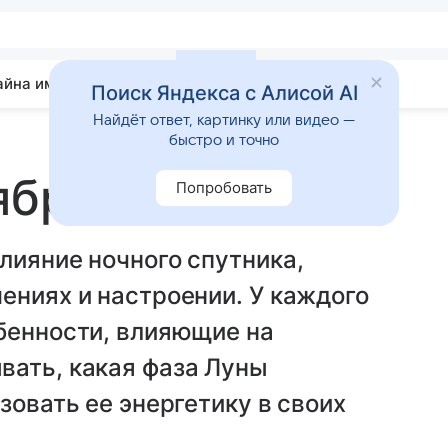
айна имени
Гадания
Статьи
Приметы
Поиск Яндекса с Алисой AI
Найдёт ответ, картинку или видео —
быстро и точно
ября 2024 года
Попробовать
лияние ночного спутника,
ениях и настроении. У каждого
бенности, влияющие на
вать, какая фаза Луны
зовать ее энергетику в своих