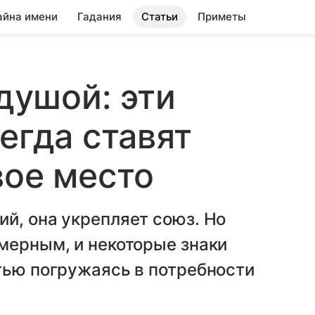
айна имени
Гадания
Статьи
Приметы
 душой: эти
егда ставят
вое место
й, она укрепляет союз. Но
мерным, и некоторые знаки
тью погружаясь в потребности