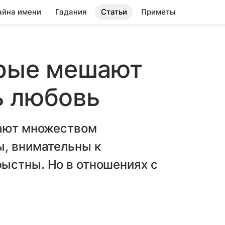
айна имени
Гадания
Статьи
Приметы
орые мешают
ь любовь
дают множеством
ы, внимательны к
ыстны. Но в отношениях с