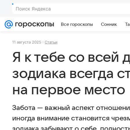
Поиск Яндекса
Все гороскопы
Сонник
Та
11 августа 2025
Статьи
Я к тебе со всей 
зодиака всегда с
на первое место
Забота — важный аспект отношений
иногда внимание становится чрез
зодиака забывают о себе, полнос