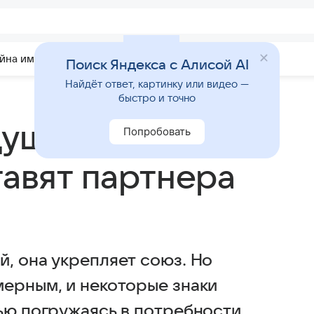
йна имени
Гадания
Статьи
Приметы
Поиск Яндекса с Алисой AI
Найдёт ответ, картинку или видео —
быстро и точно
душой: эти знаки
Попробовать
тавят партнера
, она укрепляет союз. Но
мерным, и некоторые знаки
тью погружаясь в потребности