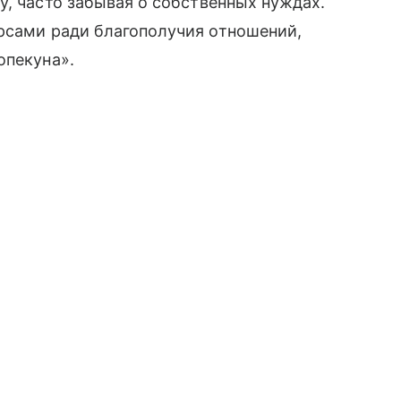
у, часто забывая о собственных нуждах.
рсами ради благополучия отношений,
опекуна».