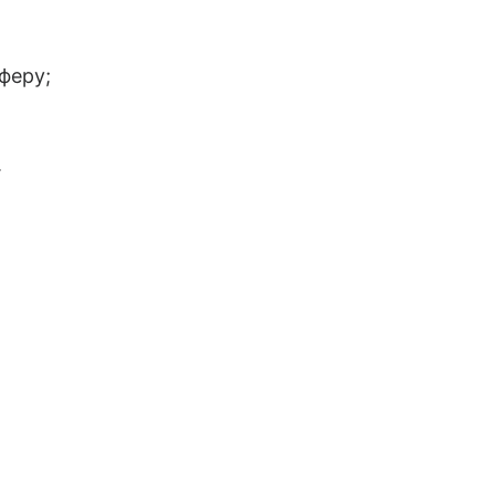
феру;
.