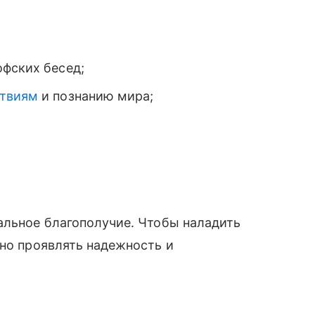
офских бесед;
ствиям
и познанию мира;
альное благополучие. Чтобы наладить
жно проявлять надежность и