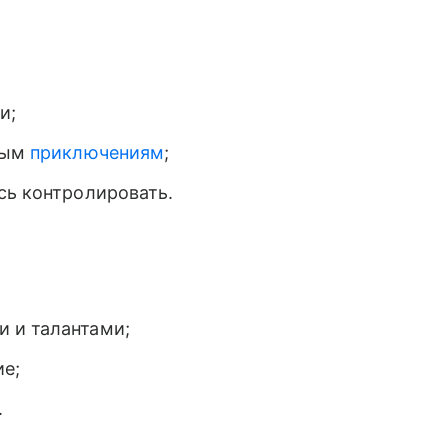
и;
овым
приключениям
;
есь контролировать.
 и талантами;
е;
.