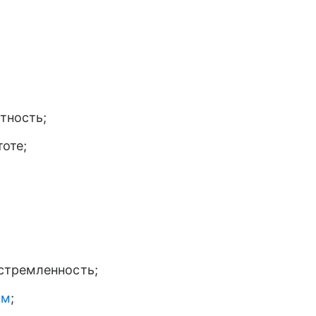
тность;
оте;
.
стремленность;
зм
;