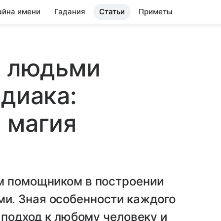
айна имени
Гадания
Статьи
Приметы
с людьми
одиака:
 магия
м помощником в построении
и. Зная особенности каждого
 подход к любому человеку и