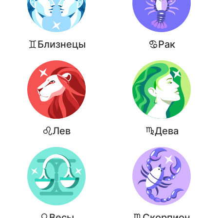
Близнецы
Рак
Лев
Дева
Весы
Скорпион