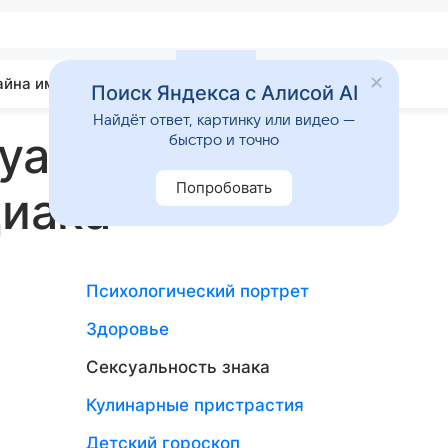
айна имени
Гадания
Статьи
Приметы
Поиск Яндекса с Алисой AI
Найдёт ответ, картинку или видео —
суальность
быстро и точно
Попробовать
диака
Психологический портрет
Здоровье
Сексуальность знака
Кулинарные пристрастия
Детский гороскоп