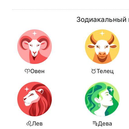
Зодиакальный г
Овен
Телец
Лев
Дева