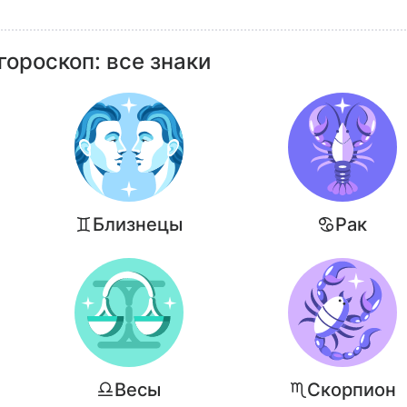
ороскоп: все знаки
Близнецы
Рак
Весы
Скорпион