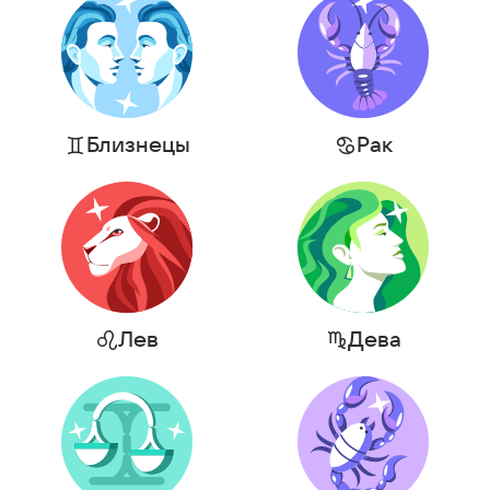
Близнецы
Рак
Лев
Дева