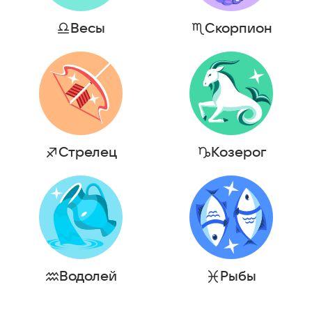
Весы
Скорпион
Стрелец
Козерог
Водолей
Рыбы