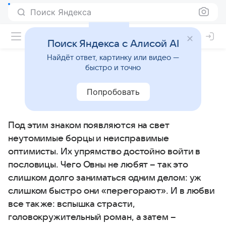
Поиск Яндекса
Поиск Яндекса с Алисой AI
Найдёт ответ, картинку или видео —
быстро и точно
Овен: детский гороскоп
Попробовать
21 марта - 19 апреля
Под этим знаком появляются на свет
неутомимые борцы и неисправимые
оптимисты. Их упрямство достойно войти в
пословицы. Чего Овны не любят – так это
слишком долго заниматься одним делом: уж
слишком быстро они «перегорают». И в любви
все так же: вспышка страсти,
головокружительный роман, а затем –