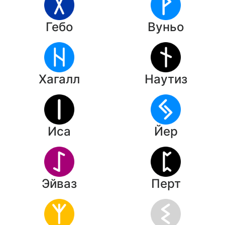
Гебо
Вуньо
Хагалл
Наутиз
Иса
Йер
Эйваз
Перт