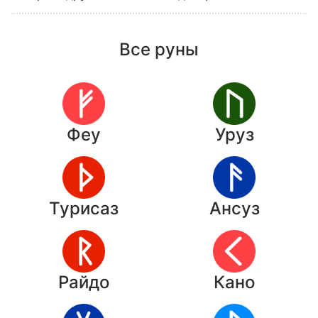
Все руны
Феу
Уруз
Турисаз
Ансуз
Райдо
Кано