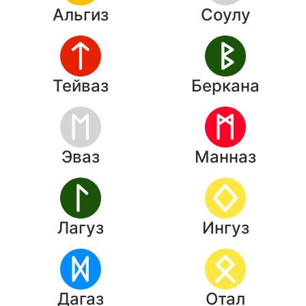
Альгиз
Соулу
Тейваз
Беркана
Эваз
Манназ
Лагуз
Ингуз
Дагаз
Отал