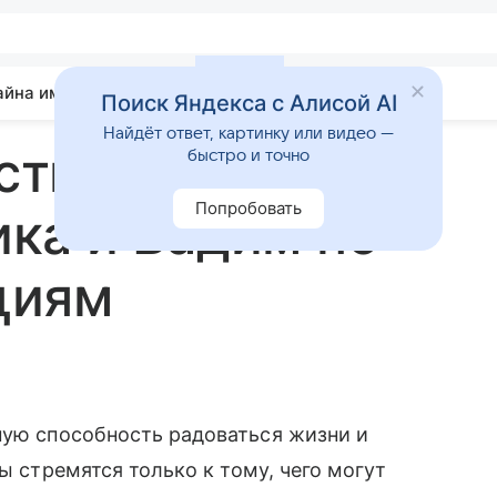
айна имени
Гадания
Статьи
Приметы
Поиск Яндекса с Алисой AI
Найдёт ответ, картинку или видео —
стимость имен
быстро и точно
Попробовать
ка и Вадим по
циям
ную способность радоваться жизни и
ы стремятся только к тому, чего могут