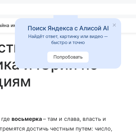
айна имени
Гадания
Статьи
Приметы
Поиск Яндекса с Алисой AI
Найдёт ответ, картинку или видео —
стимость имен
быстро и точно
Попробовать
ка и Юрий по
циям
 где
восьмерка
– там и слава, власть и
стремятся достичь честным путем: число,