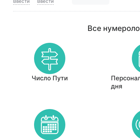
Ввести
Ввести
Все нумероло
Число Пути
Персонал
дня