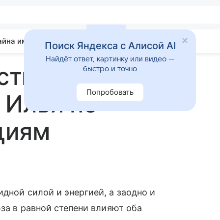
айна имени
Гадания
Статьи
Приметы
Поиск Яндекса с Алисой AI
Найдёт ответ, картинку или видео —
стимость имен
быстро и точно
Попробовать
 Илья по
циям
идной силой и энергией, а заодно и
за в равной степени влияют оба