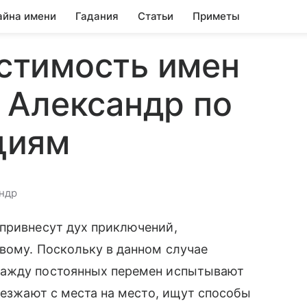
айна имени
Гадания
Статьи
Приметы
стимость имен
 Александр по
циям
андр
привнесут дух приключений,
вому. Поскольку в данном случае
жажду постоянных перемен испытывают
еезжают с места на место, ищут способы