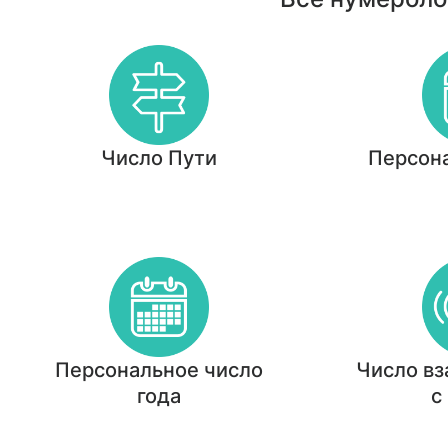
Число Пути
Персон
Персональное число
Число в
года
с