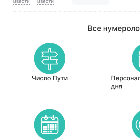
Ввести
Ввести
Все нумероло
Число Пути
Персонал
дня