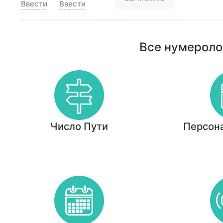
Ввести
Ввести
Все нумероло
Число Пути
Персон