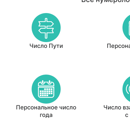
Число Пути
Персон
Персональное число
Число в
года
с