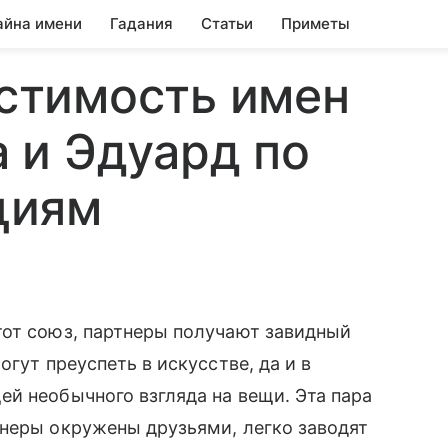
айна имени
Гадания
Статьи
Приметы
стимость имен
 и Эдуард по
циям
тот союз, партнеры получают завидный
гут преуспеть в искусстве, да и в
й необычного взгляда на вещи. Эта пара
тнеры окружены друзьями, легко заводят