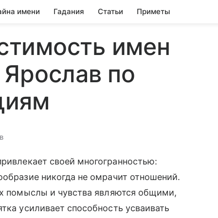
айна имени
Гадания
Статьи
Приметы
стимость имен
 Ярослав по
циям
в
 привлекает своей многогранностью:
ообразие никогда не омрачит отношений.
их помыслы и чувства являются общими,
ятка усиливает способность усваивать