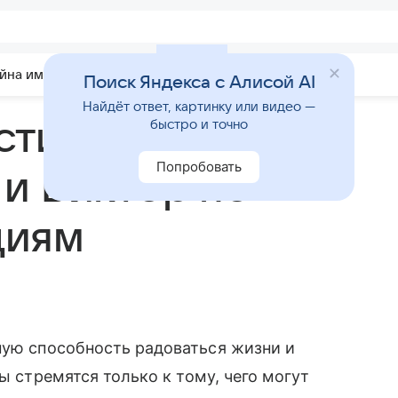
йна имени
Гадания
Статьи
Приметы
Поиск Яндекса с Алисой AI
Найдёт ответ, картинку или видео —
стимость имен
быстро и точно
Попробовать
 и Виктор по
циям
ную способность радоваться жизни и
ы стремятся только к тому, чего могут