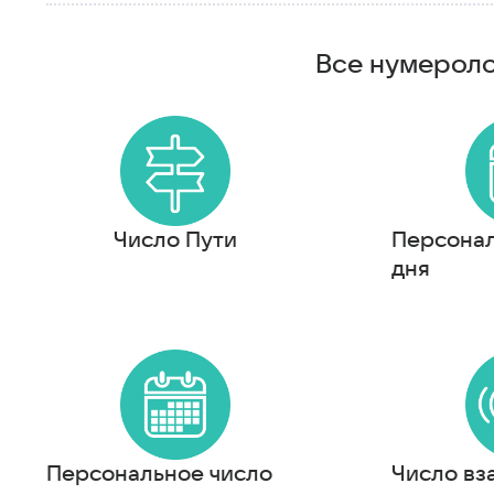
Все нумероло
Число Пути
Персонал
дня
Персональное число
Число вз