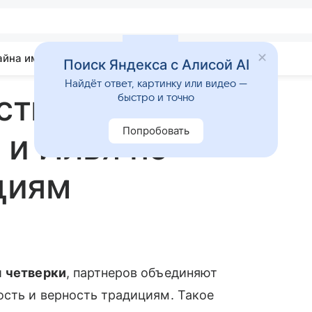
айна имени
Гадания
Статьи
Приметы
Поиск Яндекса с Алисой AI
Найдёт ответ, картинку или видео —
стимость имен
быстро и точно
Попробовать
 и Илья по
циям
й
четверки
, партнеров объединяют
сть и верность традициям. Такое