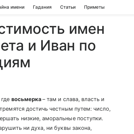
айна имени
Гадания
Статьи
Приметы
стимость имен
ета и Иван по
циям
 где
восьмерка
– там и слава, власть и
стремятся достичь честным путем: число,
ершать низкие, аморальные поступки.
арушить ни духа, ни буквы закона,