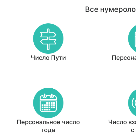
Все нумероло
Число Пути
Персон
Персональное число
Число в
года
с